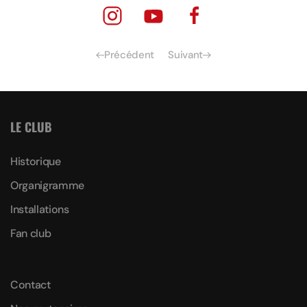
Précédent
Suivant
LE CLUB
Historique
Organigramme
Installations
Fan club
Contact