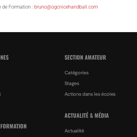
e de Formation :
bruno@ogcnicehandball.com
NNES
SECTION AMATEUR
Catégories
Stages
t
Actions dans les écoles
ACTUALITÉ & MÉDIA
 FORMATION
Actualité