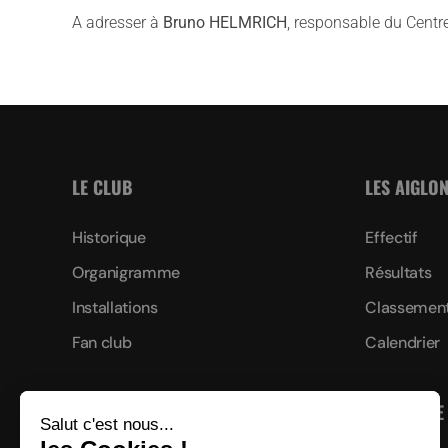
A adresser à
Bruno HELMRICH
, responsable du Centr
LE CLUB
LES AIGLO
Historique
Effectif
Organigramme
Résultats
Installations
Classemen
Fan club
Calendrier
CENTRE DE
Contact