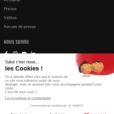
Photos
Vidéos
Revues de presse
NOUS SUIVRE
Plan du site
Mention légales & Politique de confidentialité
© OGCNice Handball 2022 - Réalisation
Creamania