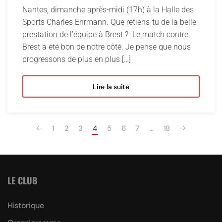
Nantes, dimanche après-midi (17h) à la Halle des
Sports Charles Ehrmann. Que retiens-tu de la belle
prestation de l’équipe à Brest ? Le match contre
Brest a été bon de notre côté. Je pense que nous
progressons de plus en plus […]
Lire la suite
1
2
3
4
5
6
7
…
18
LE CLUB
Historique